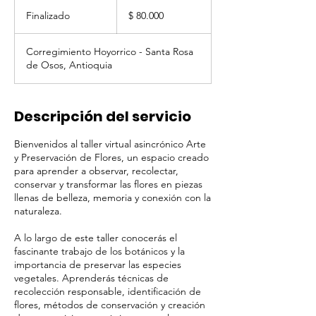
80.000
pesos
Finalizado
F
$ 80.000
colombianos
i
n
Corregimiento Hoyorrico - Santa Rosa
a
de Osos, Antioquia
l
i
z
a
Descripción del servicio
d
o
Bienvenidos al taller virtual asincrónico Arte
y Preservación de Flores, un espacio creado
para aprender a observar, recolectar,
conservar y transformar las flores en piezas
llenas de belleza, memoria y conexión con la
naturaleza.
A lo largo de este taller conocerás el
fascinante trabajo de los botánicos y la
importancia de preservar las especies
vegetales. Aprenderás técnicas de
recolección responsable, identificación de
flores, métodos de conservación y creación