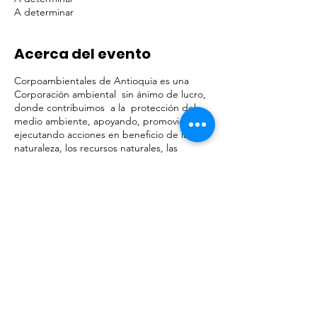
A determinar
Acerca del evento
Corpoambientales de Antioquia es una
Corporación ambiental sin ánimo de lucro,
donde contribuimos a la protección del
medio ambiente, apoyando, promoviendo y
ejecutando acciones en beneficio de la
naturaleza, los recursos naturales, las
comunidades, la salud pública,
enfatizándonos en la formación,
investigación, la salud ambiental, la
agricultura, la ecología, la cultura, la
equidad de género, la diversidad sexual,
contribuyendo así al desarrollo sostenible y
al mejoramiento permanente de la
Compartir este evento
Sociedad – Naturaleza
Resumen
Actualmente requerimos un aprendiz Sena
en el área ambiental con el fin de apoyar en